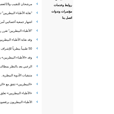
مرشحان للنقيب و19لعضوية مجلس الأطباء البيطريين
روابط وخدمات
مؤتمرات وندوات
"نقابة الأطباء البيطريين" 
اتصل بنا
اشهار جمعية أخصائيي أمراض
"الأطباء البيطريين" تقرر 
وفد نقابة الأطباء البيطري
50 طبيباً بيطرياً للإشراف على 14 موقعاً لبيع وذبح الأضاحي
وفد «الأطباء البيطريين» 
الزعبي يعد بالنظر بمطالب 
متبقيات الأدوية البيطرية.. 
«البيطريين» تتفق مع «ال
«الأطباء البيطريين» تعلق
الأطباء البيطريون يرفضو