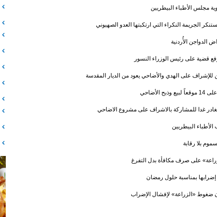
تستنكر الجريمة النكراء التي ارتكبتها العدو الصهيوني
 الدواجن الأُردنية
رفع قضية على رئيس الوزراء النسور
ين للإشراف على الهدي والأضاحي يعود من الديار المقدسة
يغادر غدا للمشاركة بالاشراف على مشروع الاضاحي
الأطباء البيطريين
سموم بلا رقابة
زراعة» على صرف مكافأة بدل التفرغ
 إضرابها بمناسبة حلول رمضان
ن ضغوط «الزراعة» لإفشال الإضراب