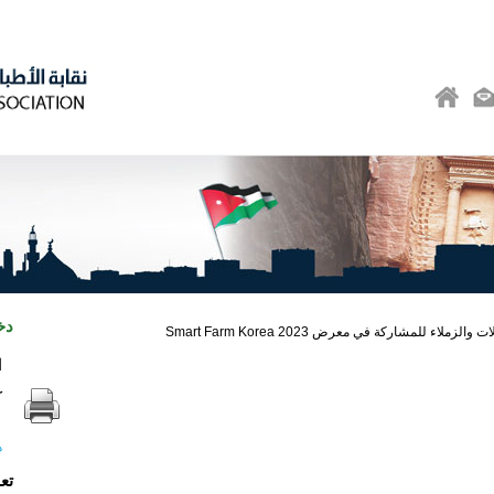
دخ
لزملاء للمشاركة في معرض Smart Farm Korea 2023
ا
ك
ه
تع