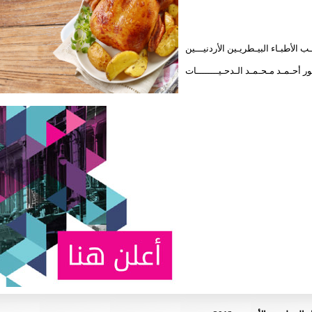
اء البيـطريـين الأردنيـــين
 مـحـمـد الـدحـيــــــــات