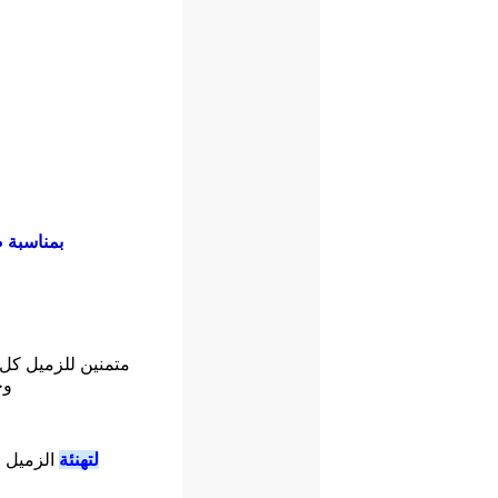
بمناسبة ص
متمنين للزميل كل ا
وخ
لتهنئة
الزميل ا