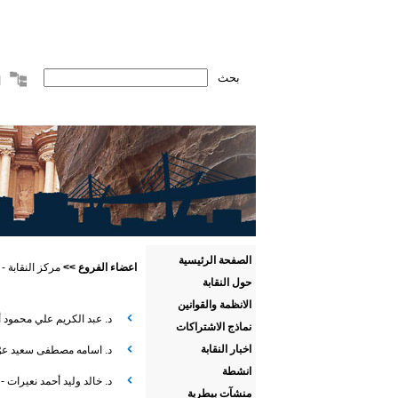
الصفحة الرئيسية
اعضاء الفروع
>>
مركز النقابة - القدس
حول النقابة
الانظمة والقوانين
د. عبد الكريم علي محمود 
نماذج الاشتراكات
اخبار النقابة
د. اسامه مصطفى سعيد عوّا
انشطة
د. خالد وليد أحمد نعيرات -
منشآت بيطرية