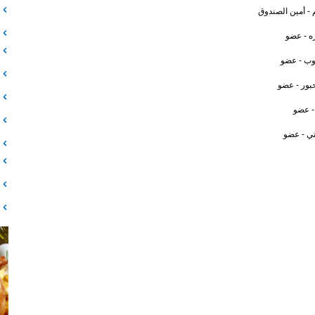
م - أمين الصندوق
ه - عضو
وب - عضو
حبور - عضو
- عضو
ي - عضو