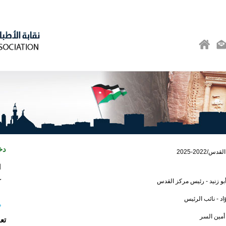
دخ
/2022-2025
ا
أبو زنيد - رئيس مركز القدس
ك
د - نائب الرئيس
ه
 أمين السر
تع